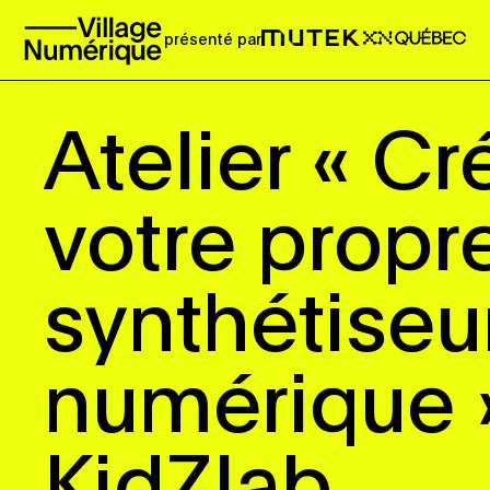
présenté par
Atelier « Cr
votre propr
synthétiseu
numérique 
KidZlab