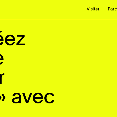
Visiter
Parc
éez
e
r
» avec