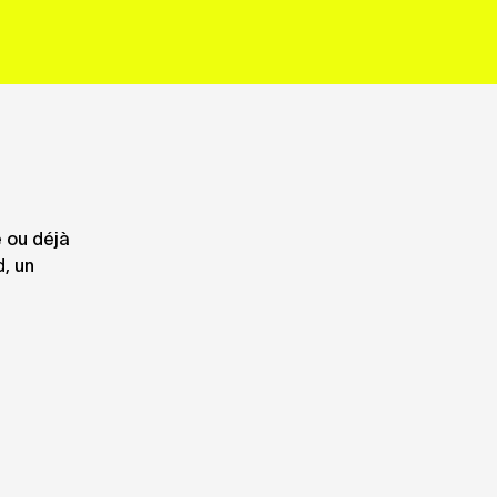
e ou déjà
d, un